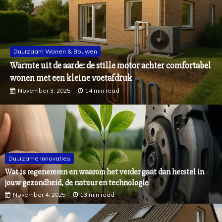
Un
Zo 
urzaam Wonen & Bouwen
th
mte uit de aarde: de stille motor achter comfortabel
nen met een kleine voetafdruk
November 3, 2025
14 min read
Duurzame Innovaties
Wat is regenereren en waarom het verder gaat dan herstel in
jouw gezondheid, de natuur en technologie
November 4, 2025
13 min read