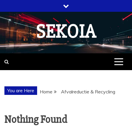
Skip
to
content
SEKOIA
You are Here
Home
Afvalreductie & Recycling
Nothing Found