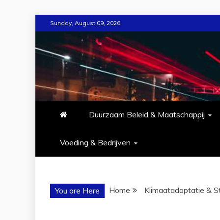
Skip
Sunday, August 09, 2026
to
content
Duurzaam Beleid & Maatschappij
Voeding & Bedrijven
Home
Klimaatadaptatie & 
You are Here