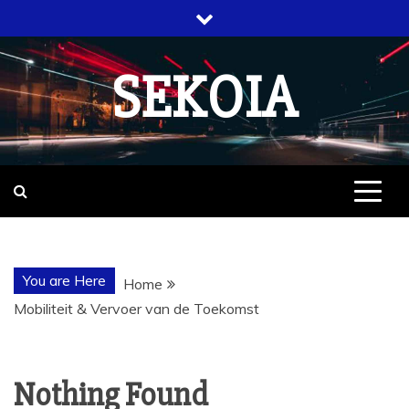
Skip
to
content
SEKOIA
You are Here
Home
Mobiliteit & Vervoer van de Toekomst
Nothing Found