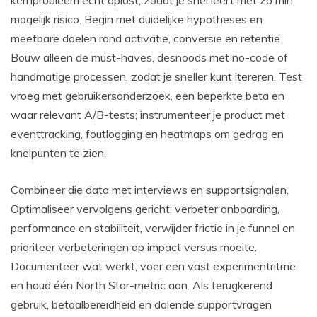
kernprobleem echt oplost, zodat je snel leert met zo min
mogelijk risico. Begin met duidelijke hypotheses en
meetbare doelen rond activatie, conversie en retentie.
Bouw alleen de must-haves, desnoods met no-code of
handmatige processen, zodat je sneller kunt itereren. Test
vroeg met gebruikersonderzoek, een beperkte beta en
waar relevant A/B-tests; instrumenteer je product met
eventtracking, foutlogging en heatmaps om gedrag en
knelpunten te zien.
Combineer die data met interviews en supportsignalen.
Optimaliseer vervolgens gericht: verbeter onboarding,
performance en stabiliteit, verwijder frictie in je funnel en
prioriteer verbeteringen op impact versus moeite.
Documenteer wat werkt, voer een vast experimentritme
en houd één North Star-metric aan. Als terugkerend
gebruik, betaalbereidheid en dalende supportvragen