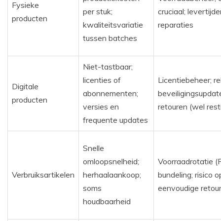
Fysieke
per stuk;
cruciaal; levertij
producten
kwaliteitsvariatie
reparaties
tussen batches
Niet-tastbaar;
licenties of
Licentiebeheer; r
Digitale
abonnementen;
beveiligingsupdat
producten
versies en
retouren (wel rest
frequente updates
Snelle
omloopsnelheid;
Voorraadrotatie (
Verbruiksartikelen
herhaalaankoop;
bundeling; risico 
soms
eenvoudige retou
houdbaarheid