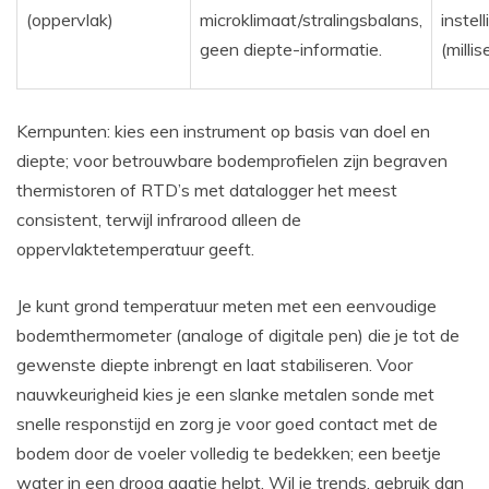
(oppervlak)
microklimaat/stralingsbalans,
instell
geen diepte-informatie.
(milli
Kernpunten: kies een instrument op basis van doel en
diepte; voor betrouwbare bodemprofielen zijn begraven
thermistoren of RTD’s met datalogger het meest
consistent, terwijl infrarood alleen de
oppervlaktetemperatuur geeft.
Je kunt grond temperatuur meten met een eenvoudige
bodemthermometer (analoge of digitale pen) die je tot de
gewenste diepte inbrengt en laat stabiliseren. Voor
nauwkeurigheid kies je een slanke metalen sonde met
snelle responstijd en zorg je voor goed contact met de
bodem door de voeler volledig te bedekken; een beetje
water in een droog gaatje helpt. Wil je trends, gebruik dan