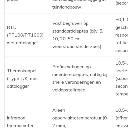
(seco
tuin/landbouw.
±0,1-
Vast begraven op
RTD
geschi
standaarddieptes (bijv. 5,
(PT100/PT1000)
respo
10, 20, 50 cm;
met datalogger
tot ti
weerstation/onderzoek).
secon
±0,5-1
Profielmetingen op
Thermokoppel
snelle
meerdere dieptes; nuttig bij
(Type T/K) met
(subs
snelle veranderingen en
datalogger
secon
veldopstellingen.
tempe
Alleen
±0,5-
Infrarood-
oppervlaktetemperatuur (0-
(afhan
thermometer
2 mm);
emissi