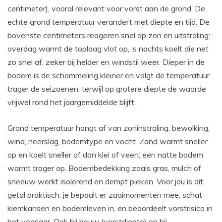
centimeter), vooral relevant voor vorst aan de grond. De
echte grond temperatuur verandert met diepte en tijd. De
bovenste centimeters reageren snel op zon en uitstraling:
overdag warmt de toplaag vlot op, ‘s nachts koelt die net
zo snel af, zeker bij helder en windstil weer. Dieper in de
bodem is de schommeling kleiner en volgt de temperatuur
trager de seizoenen, terwijl op grotere diepte de waarde
vrijwel rond het jaargemiddelde blijft.
Grond temperatuur hangt af van zoninstraling, bewolking,
wind, neerslag, bodemtype en vocht. Zand warmt sneller
op en koelt sneller af dan klei of veen; een natte bodem
warmt trager op. Bodembedekking zoals gras, mulch of
sneeuw werkt isolerend en dempt pieken. Voor jou is dit
getal praktisch: je bepaalt er zaaimomenten mee, schat
kiemkansen en bodemleven in, en beoordeelt vorstrisico in
het voorjaar. Ook bij bouw (vorstdiepte) en bij