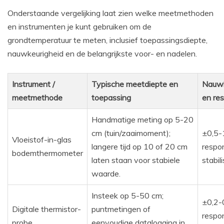
Onderstaande vergelijking laat zien welke meetmethoden
en instrumenten je kunt gebruiken om de
grondtemperatuur te meten, inclusief toepassingsdiepte,
nauwkeurigheid en de belangrijkste voor- en nadelen.
Instrument /
Typische meetdiepte en
Nauwk
meetmethode
toepassing
en re
Handmatige meting op 5-20
cm (tuin/zaaimoment);
±0,5-1
Vloeistof-in-glas
langere tijd op 10 of 20 cm
respo
bodemthermometer
laten staan voor stabiele
stabili
waarde.
Insteek op 5-50 cm;
±0,2-0
Digitale thermistor-
puntmetingen of
respo
probe
eenvoudige datalogging in