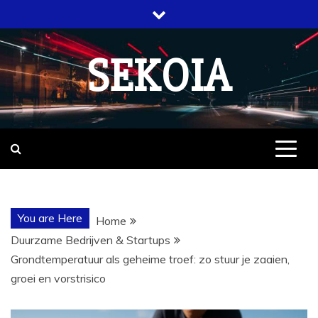
Skip
to
content
SEKOIA
You are Here
Home
Duurzame Bedrijven & Startups
Grondtemperatuur als geheime troef: zo stuur je zaaien,
groei en vorstrisico