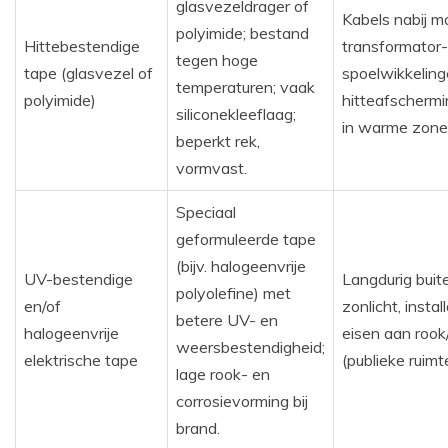
glasvezeldrager of
Kabels nabij m
polyimide; bestand
Hittebestendige
transformator-
tegen hoge
tape (glasvezel of
spoelwikkelingen
temperaturen; vaak
polyimide)
hitteafschermin
siliconekleeflaag;
in warme zone
beperkt rek,
vormvast.
Speciaal
geformuleerde tape
(bijv. halogeenvrije
UV-bestendige
Langdurig buit
polyolefine) met
en/of
zonlicht, instal
betere UV- en
halogeenvrije
eisen aan roo
weersbestendigheid;
elektrische tape
(publieke ruimte
lage rook- en
corrosievorming bij
brand.