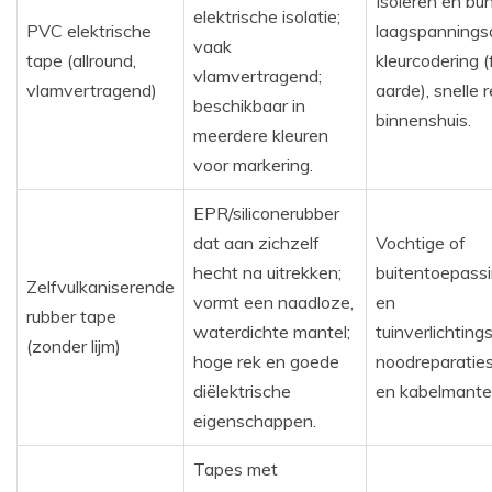
Isoleren en bu
elektrische isolatie;
PVC elektrische
laagspannings
vaak
tape (allround,
kleurcodering (f
vlamvertragend;
vlamvertragend)
aarde), snelle 
beschikbaar in
binnenshuis.
meerdere kleuren
voor markering.
EPR/siliconerubber
dat aan zichzelf
Vochtige of
hecht na uitrekken;
buitentoepass
Zelfvulkaniserende
vormt een naadloze,
en
rubber tape
waterdichte mantel;
tuinverlichting
(zonder lijm)
hoge rek en goede
noodreparatie
diëlektrische
en kabelmantel
eigenschappen.
Tapes met