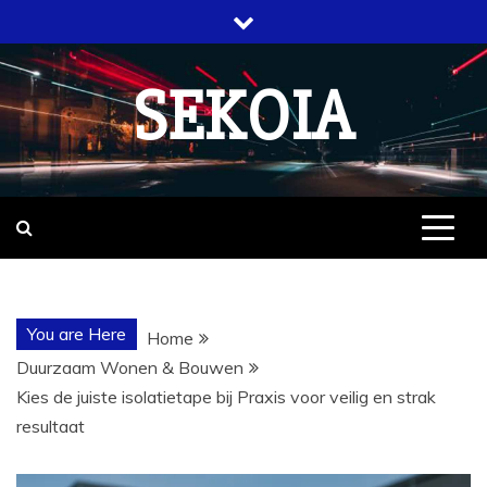
Skip
to
content
SEKOIA
You are Here
Home
Duurzaam Wonen & Bouwen
Kies de juiste isolatietape bij Praxis voor veilig en strak
resultaat