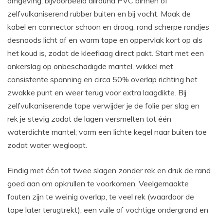
omgeving, bijvoorbeeld allround PVC binnen of
zelfvulkaniserend rubber buiten en bij vocht. Maak de
kabel en connector schoon en droog, rond scherpe randjes
desnoods licht af en warm tape en oppervlak kort op als
het koud is, zodat de kleeflaag direct pakt. Start met een
ankerslag op onbeschadigde mantel, wikkel met
consistente spanning en circa 50% overlap richting het
zwakke punt en weer terug voor extra laagdikte. Bij
zelfvulkaniserende tape verwijder je de folie per slag en
rek je stevig zodat de lagen versmelten tot één
waterdichte mantel; vorm een lichte kegel naar buiten toe
zodat water wegloopt.
Eindig met één tot twee slagen zonder rek en druk de rand
goed aan om opkrullen te voorkomen. Veelgemaakte
fouten zijn te weinig overlap, te veel rek (waardoor de
tape later terugtrekt), een vuile of vochtige ondergrond en