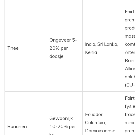
Fairt
prem
prod
mas
Ongeveer 5-
India, Sri Lanka,
komt
Thee
20% per
Kenia
Alter
doosje
Rain
Alli
ook 
(EU-
Fairt
fysi
Ecuador,
trac
Gewoonlijk
Colombia,
mini
Bananen
10-20% per
Dominicaanse
prem
kg