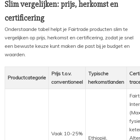
Slim vergelijken: prijs, herkomst en
certificering
Onderstaande tabel helpt je Fairtrade producten slim te
vergelijken op prijs, herkomst en certificering, zodat je snel
een bewuste keuze kunt maken die past bij je budget en
waarden.
Prijs t.o.v.
Typische
Cert
Productcategorie
conventioneel
herkomstlanden
trac
Fair
Inte
(Max
fysi
kete
Vaak 10-25%
Ethiopië,
Alter