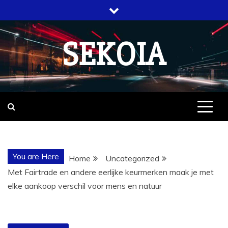
Skip
to
content
SEKOIA
You are Here
Home
Uncategorized
Met Fairtrade en andere eerlijke keurmerken maak je met
elke aankoop verschil voor mens en natuur