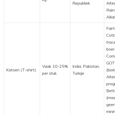
Republiek
Alter
Rain
Allia
Fair
Cott
trac
boer
Comp
GOT
Vaak 10-25%
India, Pakistan,
Katoen (T-shirt)
(biol
per stuk
Turkije
Alte
prog
Bett
(mas
gee
mini