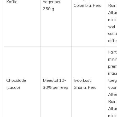
Koffie
hoger per
Colombia, Peru
Rain
250 g
Alli
mini
wel
susta
diffe
Fairt
mini
prem
mas
Chocolade
Meestal 10-
Ivoorkust,
toeg
(cacao)
30% per reep
Ghana, Peru
voor
Alter
Rain
Alli
mini