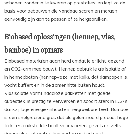
schoner, zonder in te leveren op prestaties, en legt zo de
basis voor gebouwen die vandaag scoren en morgen
eenvoudig zijn aan te passen of te hergebruiken.
Biobased oplossingen (hennep, vlas,
bamboe) in opmars
Biobased materialen gaan hard omdat je er licht, gezond
en CO2-arm mee bouwt. Hennep gebruik je als isolatie of
in hennepbeton (hennepvezel met kalk), dat dampopen is,
vocht buffert en in de zomer hitte buiten houdt.
Vlasisolatie vormt naadloze pakketten met goede
akoestiek, is prettig te verwerken en scoort sterk in LCA’s
dankzij lage energie-inhoud en hergroeibare teelt. Bamboe
is een snelgroeiend gras dat als gelamineerd product hoge
trek- en druksterkte haalt voor vloeren, gevels en zelfs
draagdelen; let wel op lijmsoorten en herkomst.