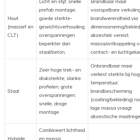
Licht en stijf; snelle
Brandbaar maar
prefab montage;
voorspelbare verkoling
Hout
goede sterkte-
brandwerendheid via
(massief en
gewichtsverhouding;
dimensionering/bekled
CLT)
overspanningen
akoestiek vereist
beperkter dan
massa/ontkoppeling v
staal/beton.
contact- en luchtgelui
Onbrandbaar maar
Zeer hoge trek- en
verliest sterkte bij ho
druksterkte; slanke
temperatuur;
profielen; grote
Staal
brandbescherming
overspanningen;
(coating/bekleding) no
snelle, droge
lage massa vraagt
montage.
akoestische maatrege
Combineert lichtheid
Hybride
en massa;