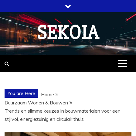
Skip
to
content
SEKOIA
You are Here
Home
Duurzaam Wonen & Bouwen
Trends en slimme keuzes in bouwmaterialen voor een
stijlvol, energiezuinig en circulair thuis