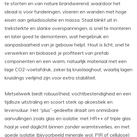
te storten en van nature brandwerend, waardoor het
ideaal is voor funderingen, vloeren en wanden met hoge
eisen aan geluidsisolatie en massa. Staal blinkt uit in
treksterkte en slanke overspanningen, is snel te monteren
en later goed te demonteren, wat hergebruik en
aanpasbaarheid van je gebouw helpt. Hout is licht, snel te
verwerken en biobased: je profiteert van prefab
componenten en een warm, natuurlijk materiaal met een
lage CO2-voetafdruk, zeker bij kruislaaghout, waarbij lagen
kruislings verlijmd zijn voor extra stabiliteit.
Metselwerk biedt robuustheid, vochtbestendigheid en een
tijdloze uitstraling en scoort sterk op akoestiek en
levensduur. Het “plus”-gedeelte draait om onmisbare
aanvullingen zoals glas en isolatie: met HR++ of triple glas
haal je veel daglicht binnen zonder warmteverlies, en met
goede isolatie (bijvoorbeeld minerale wol, PIR of cellulose)