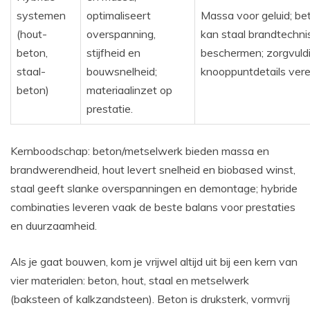
systemen
optimaliseert
Massa voor geluid; be
(hout-
overspanning,
kan staal brandtechni
beton,
stijfheid en
beschermen; zorgvuld
staal-
bouwsnelheid;
knooppuntdetails verei
beton)
materiaalinzet op
prestatie.
Kernboodschap: beton/metselwerk bieden massa en
brandwerendheid, hout levert snelheid en biobased winst,
staal geeft slanke overspanningen en demontage; hybride
combinaties leveren vaak de beste balans voor prestaties
en duurzaamheid.
Als je gaat bouwen, kom je vrijwel altijd uit bij een kern van
vier materialen: beton, hout, staal en metselwerk
(baksteen of kalkzandsteen). Beton is druksterk, vormvrij