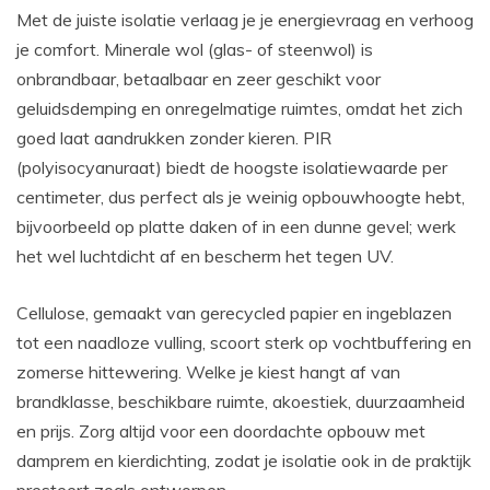
Met de juiste isolatie verlaag je je energievraag en verhoog
je comfort. Minerale wol (glas- of steenwol) is
onbrandbaar, betaalbaar en zeer geschikt voor
geluidsdemping en onregelmatige ruimtes, omdat het zich
goed laat aandrukken zonder kieren. PIR
(polyisocyanuraat) biedt de hoogste isolatiewaarde per
centimeter, dus perfect als je weinig opbouwhoogte hebt,
bijvoorbeeld op platte daken of in een dunne gevel; werk
het wel luchtdicht af en bescherm het tegen UV.
Cellulose, gemaakt van gerecycled papier en ingeblazen
tot een naadloze vulling, scoort sterk op vochtbuffering en
zomerse hittewering. Welke je kiest hangt af van
brandklasse, beschikbare ruimte, akoestiek, duurzaamheid
en prijs. Zorg altijd voor een doordachte opbouw met
damprem en kierdichting, zodat je isolatie ook in de praktijk
presteert zoals ontworpen.