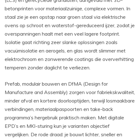
(LC3) en gerecyclede granulaten, aangevuld met 3D-
betonprinten voor materiaalzuinige, complexe vormen. In
staal zie je een opstap naar groen staal via elektrische
ovens op schroot en waterstof-gereduceerd ijzer, zodat je
overspanningen haalt met een veel lagere footprint.
Isolatie gaat richting zeer slanke oplossingen zoals
vacuümisolatie en aerogels, en glas wordt slimmer met
elektrochroom en zonwerende coatings die oververhitting
temperen zonder daglicht te verliezen.
Prefab, modulair bouwen en DfMA (Design for
Manufacture and Assembly) zorgen voor fabriekskwaliteit,
minder afval en kortere doorlooptijden, terwijl losmaakbare
verbindingen, materiaalpaspoorten en take-back
programma’s hergebruik praktisch maken. Met digitale
EPD’s en MKI-sturing kun je varianten objectief
vergelijken. De rode draad: je bouwt lichter, sneller en